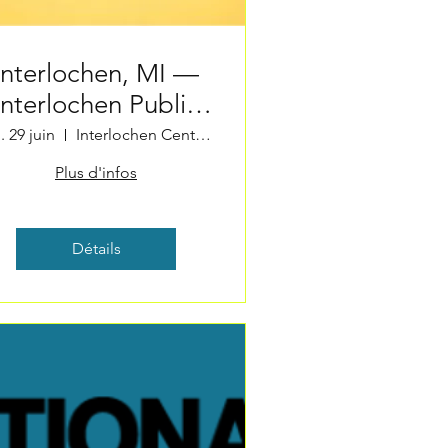
Interlochen, MI —
Interlochen Public
Radio Sound
. 29 juin
Interlochen Center for the Arts
Garden Project
Plus d'infos
Détails