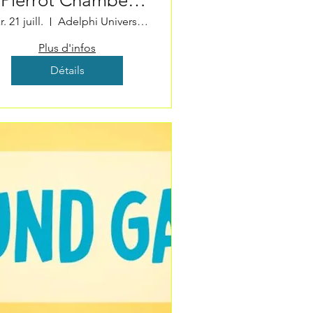
Pierrot Chamber
Music Festival
. 21 juill.
Adelphi University Performing Arts Cente
Plus d'infos
Détails