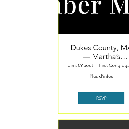
Dukes County, M
— Martha’s
Vineyard Chambe
dim. 09 août
Music Society
Plus d'infos
RSVP