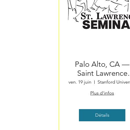
Palo Alto, CA —
Saint Lawrence
String Quartet
ven. 19 juin
Stanford Univers
Seminar
Plus d'infos
Détails