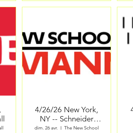
4/26/26 New York,
4
ll
NY -- Schneider
Concerts
ll
dim. 26 avr.
The New School