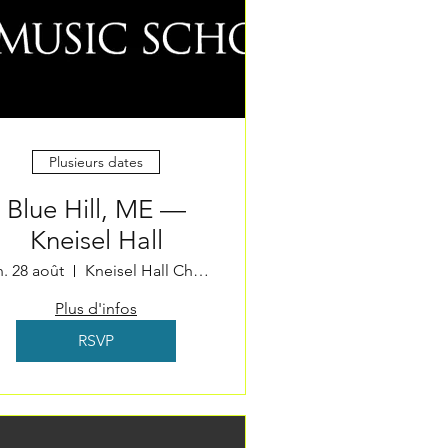
Plusieurs dates
Blue Hill, ME —
Kneisel Hall
n. 28 août
Kneisel Hall Chamber Music School & Fest
Plus d'infos
RSVP