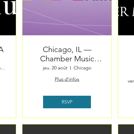
A
Chicago, IL —
Chamber Music
r
America
First Congregational Church of West Tisb
jeu. 20 août
Chicago
Conference
Plus d'infos
ve
RSVP