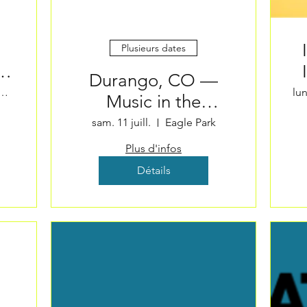
Plusieurs dates
ty
Durango, CO —
r
rdson Auditorium
lun
Music in the
Mountains
sam. 11 juill.
Eagle Park
Plus d'infos
Détails