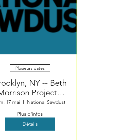
Plusieurs dates
rooklyn, NY -- Beth
Morrison Projects:
NextGen 3
m. 17 mai
National Sawdust
Plus d'infos
Détails