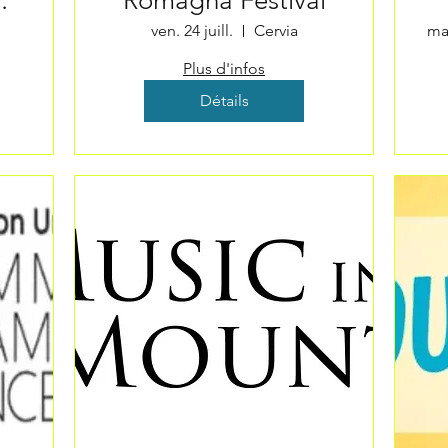
Romagna Festival
ven. 24 juill.
Cervia
mar
Plus d'infos
Détails