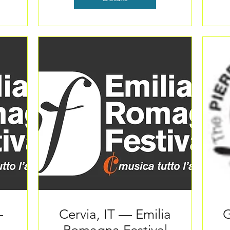
—
Cervia, IT — Emilia
G