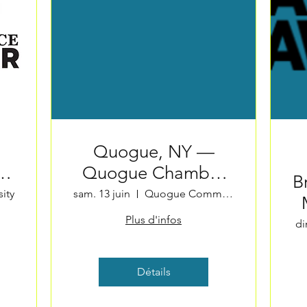
Quogue, NY —
Quogue Chamber
B
Music
ity
sam. 13 juin
Quogue Community Hall
Plus d'infos
di
Détails