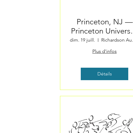
Princeton, NJ —
Princeton Universi
Summer Chambe
dim. 19 juill.
Richa
Concerts
Plus d'infos
Détails