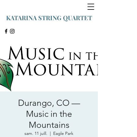
KATARINA STRING QUARTET
Durango, CO —
Music in the
Mountains
sam. 11 juill.
  |  
Eagle Park