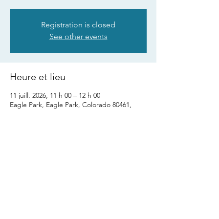
Registration is closed
See other events
Heure et lieu
11 juill. 2026, 11 h 00 – 12 h 00
Eagle Park, Eagle Park, Colorado 80461,
USA
Partager cet événement