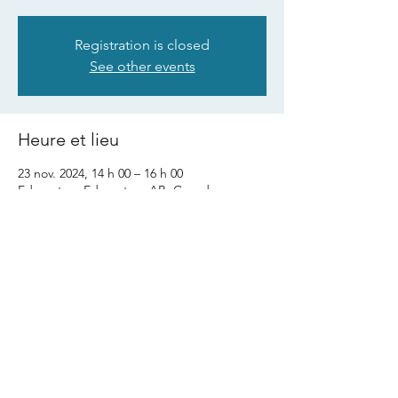
Registration is closed
See other events
Heure et lieu
23 nov. 2024, 14 h 00 – 16 h 00
Edmonton, Edmonton, AB, Canada
Partager cet événement